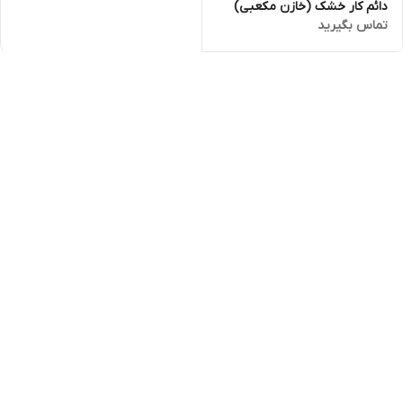
دائم کار خشک (خازن مکعبی)
تماس بگیرید
OG Cool سری CBB61