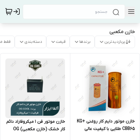
خازن مکعبی
پربازدیدترین
برندها
قیمت
دسته‌بندی
فقط م
خازن موتور دایم کار روغنی KG+
خازن موتور فن 1 میکروفاراد دائم
CBB65 طلایی با کیفیت عالی
کار خشک (خازن مکعبی) OG
Cool سری CBB61 کپی