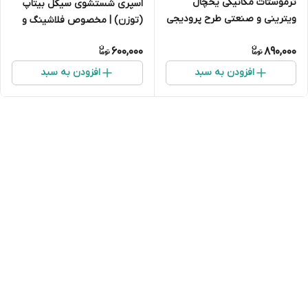
ترموستات مکانیکی یخچال
اسپری شستشوی سیکل بیتاپ
ویترینی و صنعتی طرح پرودیجی
(توزن) | مخصوص فلاشینگ و
مدل F2000 (رنج ۳۰- تا ۳۰+)
لوله مویی
600,000
890,000
افزودن به سبد
افزودن به سبد