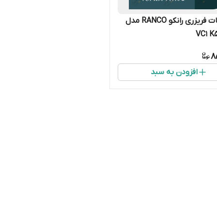
ترموستات فریزری رانکو RANCO مدل
VC1 K5
8
افزودن به سبد