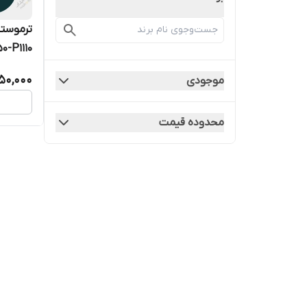
0-P1110
50,000
موجودی
محدوده قیمت