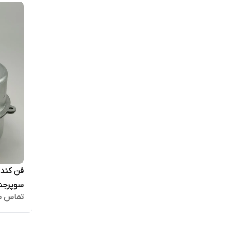
فن کندان
تماس ب
متوسط