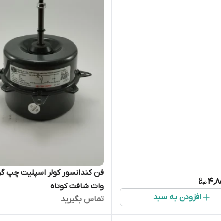
زانتی ، جنرال گلد ، ایوولی مدل ILCE-
KFRS1WI
4,8
وات شافت کوتاه
افزودن به سبد
تماس بگیرید