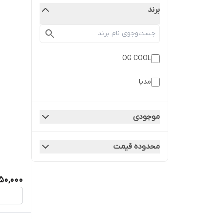
برند
N1-210
OG COOL
مدیا
موجودی
محدوده قیمت
50,000