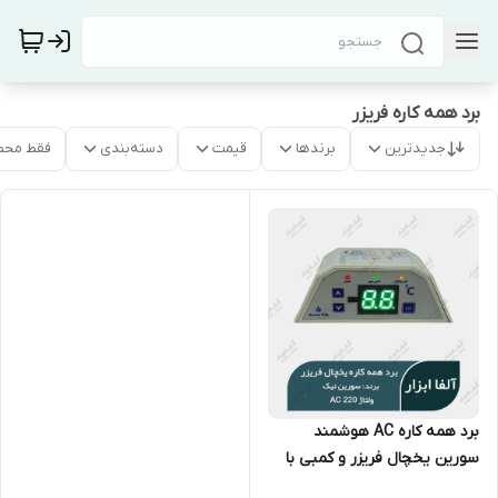
برد همه کاره فریزر
جدیدترین
برندها
قیمت
دسته‌بندی
فقط محص
برد همه کاره AC هوشمند
سورین یخچال فریزر و کمبی با
فن 220 ولت (سری جدید)