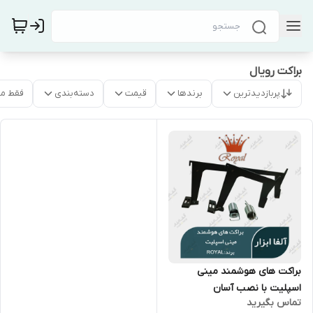
براکت رویال
پربازدیدترین
برندها
قیمت
دسته‌بندی
فقط م
براکت های هوشمند مینی
اسپلیت با نصب آسان
تماس بگیرید