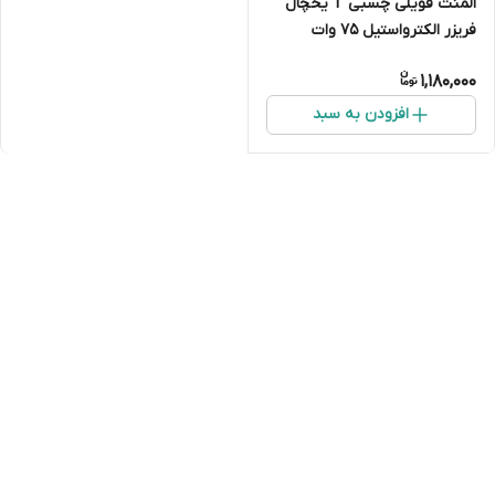
المنت فویلی چسبی T یخچال
فریزر الکترواستیل 75 وات
1,180,000
افزودن به سبد