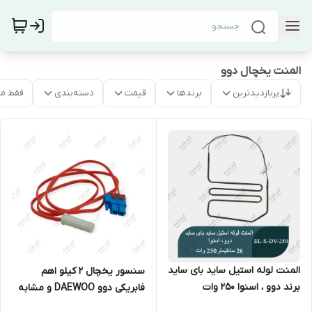
المنت یخچال دوو
پربازدیدترین
برندها
قیمت
دسته‌بندی
فقط م
المنت لوله استیل ساید بای ساید
سنسور یخچال 2 کیلو اهم
برند دوو ، اسنوا 250 وات
فابریکی دوو DAEWOO و مشابه
سیم قرمز