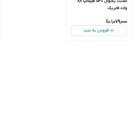
المنت یخچال 530 هیمالیا 88
وات فابریک
1,079,000
افزودن به سبد