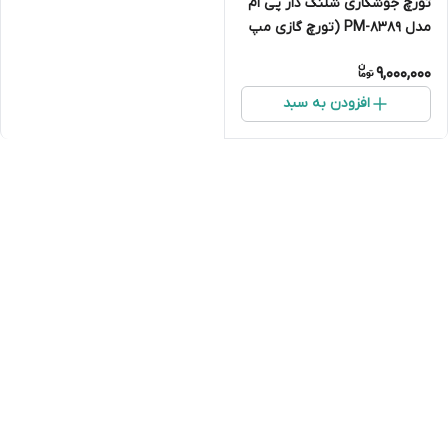
تورچ جوشکاری شلنگ دار پی ام
مدل PM-8389 (تورچ گازی مپ
و پروپان)
9,000,000
افزودن به سبد