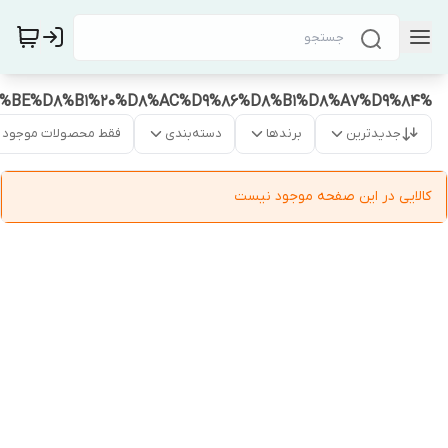
%DA%A9%D9%86%D8%AA%D8%B1%D9%84%20%D8%B3%D9%88%D9%BE%D8%B1%20%D8%AC%D9%86%D8%B1%D8%A7%D9%84
جدیدترین
برندها
دسته‌بندی
فقط محصولات موجود
کالایی در این صفحه موجود نیست