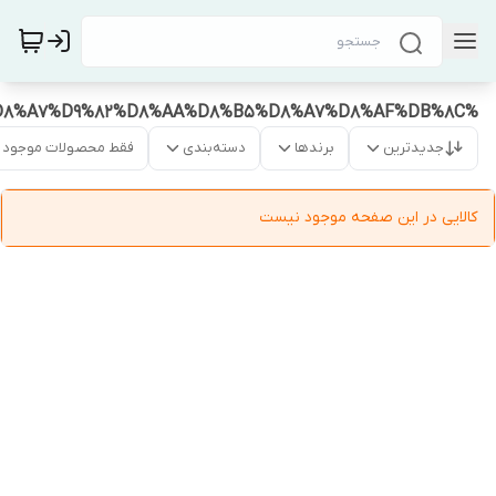
%D8%AE%D8%B1%DB%8C%D8%AF%20%D9%BE%DA%A9%DB%8C%D8%AC%20%D8%A7%D9%82%D8%AA%D8%B5%D8%A7%D8%AF%DB%8C
جدیدترین
برندها
دسته‌بندی
فقط محصولات موجود
کالایی در این صفحه موجود نیست