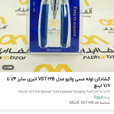
گشادکن لوله مسی والیو مدل VST-22B انبری سایز 1/4 تا
7/8 اینچ
برند:
Value
شناسه کالا
VALUE VST-22B