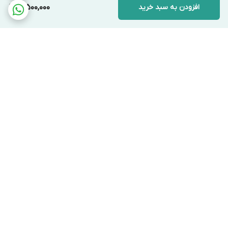
E. انواع مدل‌ها و محصولات مشابه
افزودن به سبد خرید
3,500,000
VALUE VST-22:
مدل قدیمی‌تر با سری‌های متفاوت.
VALUE VSH-19:
گشاد کن هیدرولیکی برای
سایزهای بالاتر.
مدل‌های مشابه:
محصولات برندهای Tasco،
Imperial و برندهای متفرقه چینی.
برگشت به بالا
F. محاسن (مزایا)
سرعت عمل بسیار بالا در مقایسه با روش‌های سنتی.
وزن سبک و قابلیت حمل آسان در کیف ابزار.
دقت بالا در گرد نگه داشتن دهانه لوله بدون ترک
ارسال ویژه
پشتیبانی ۲۴ ساعته
خوردگی.
صرفه اقتصادی با حذف نیاز به خرید کوپلینگ مسی.
۷ روز ضمانت بازگشت کالا
ضمانت اصالت کالا