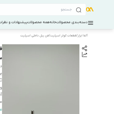
دسته‌بندی محصولات
خانه
همه محصولات
پیشنهادات و نظرات 
آلفا ابزار
/
قطعات کولر اسپلیت
/
فن پنل داخلی اسپلیت
س
دس
بر
C
و
آم
ط
ق
ن