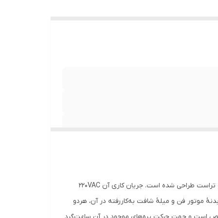
این موتور فن 75 وات و 6 قطبی، مختص نصب در یونیت بیرونی یا کندانسور کولرهای گازی و اسپلیت کنوود، جنرال گلد، سوپر جنرال و تراست طراحی شده است. جریان کاری آن 220VAC
 خازن راه‌اندازی که این قطعه نیاز دارد نیز، 5 میکروفاراد با ولتاژ 450 ولت است. طول بدنۀ موتور فن و میلۀ شافت به‌کاررفته در آن، هردو
 جنس سیم‌پیچ این قطعه مس خالص است و جهت حرکت پره‌های موجود در آن ساعت‌گرد