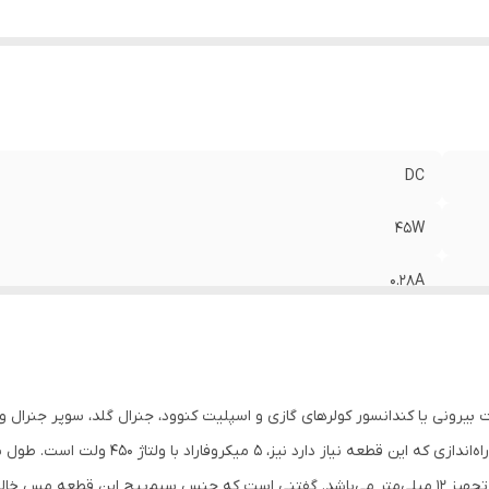
DC
45W
0.28A
51mm یا 2in
91mm یا 3.6in
59mm یا 2.3in
50Hz بوده و آمپر نامی آن 0.68A می‌باشد. ظرفیت
برابر با 90 ‌میلی‌متر بوده و قطر شافت تعبیه‌شده در این تجهیز 12 میلی‌متر می‌باشد. گفتنی است که