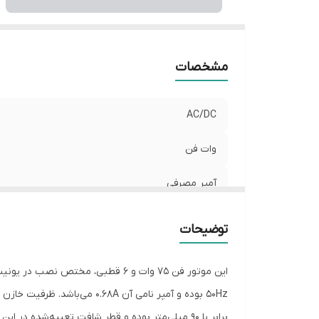
مشخصات
AC/DC
وات فن
آمپر مصرفی
طول فن
توضیحات
قطر فن
طول شفت بلوور