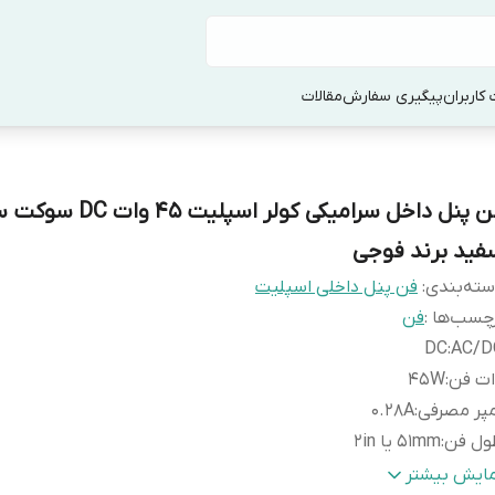
کاربران
پیگیری سفارش
مقالات
فن پنل داخل سرامیکی کولر اسپلیت 5
فید برند فوجی
ته‌بندی
:
فن پنل داخلی اسپلیت
چسب‌ها :
فن
DC
:
AC/D
ات فن
:
45W
پر مصرفی
:
0.28A
ول فن
:
51mm یا 2in
طر فن
:
91mm یا 3.6in
مایش بیشتر