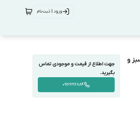
ورود | ثبت‌نام
4 وات DC سوکت سبز و
جهت اطلاع از قیمت و موجودی تماس
بگیرید.
09166216884