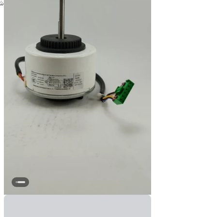
شن
ط
ق
ج