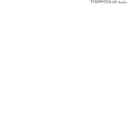
اسه کالا
ول شفت بلوور
:
Y6S643C215
59mm یا 2.3in
طر شفت
:
8mm یا 0.31in
هت دور فن
:
چپ گرد