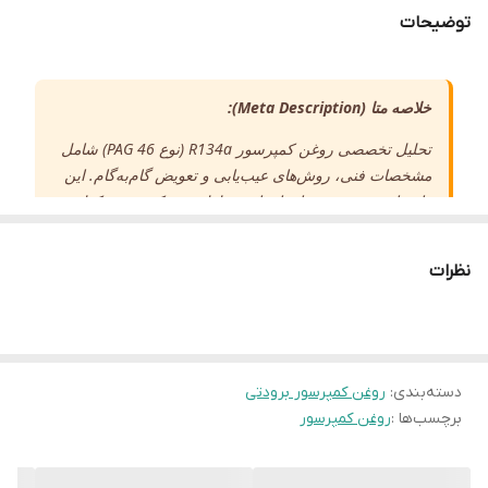
توضیحات
خلاصه متا (Meta Description):
تحلیل تخصصی روغن کمپرسور R134a (نوع PAG 46) شامل
مشخصات فنی، روش‌های عیب‌یابی و تعویض گام‌به‌گام. این
راهنمای سئو شده برای افزایش طول عمر کمپرسور کولر
خودروی شما ضروری است.
نظرات
راهنمای جامع روغن
کمپرسور کولر خودرو
دسته‌بندی
:
روغن کمپرسور برودتی
R134a (PAG 46)
برچسب‌ها :
روغن کمپرسور