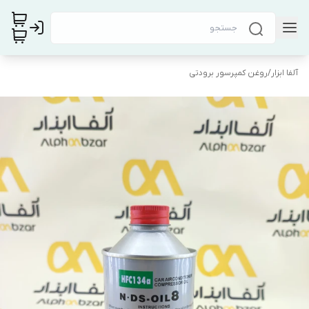
آلفا ابزار
/
روغن کمپرسور برودتی