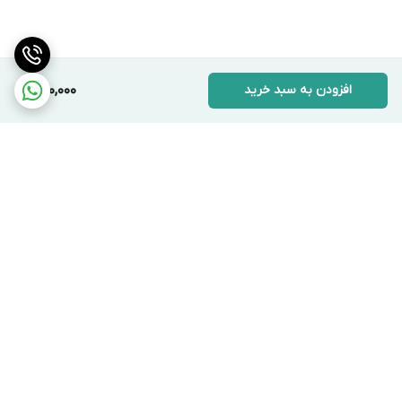
کاربرد اصلی:
این روغن به طور خاص برای استفاده در سیستم‌های تهویه مطبوع
افزودن به سبد خرید
1,100,000
(A/C) خودروها و برخی سیستم‌های تبرید ثابت طراحی شده است
که از مبرد R134a استفاده می‌کنند. این سیستم‌ها عمدتاً در
خودروهای تولیدشده پس از سال ۱۹۹۴ تا معرفی گسترده R1234yf
(حدود سال ۲۰۱۷) یافت می‌شوند.
دستگاه‌های سازگار:
برگشت به بالا
انواع کمپرسورهای خودرویی:
کمپرسورهای پیستونی رفت
و برگشتی، کمپرسورهای روتاری حلزونی (Scroll) و
کمپرسورهای سوئیچینگ (SV).
خودروهای غیر هیبریدی:
مناسب برای تمامی وسایل نقلیه
بنزینی یا دیزلی که از کمپرسورهای مکانیکی استاندارد با
گاز R134a استفاده می‌کنند.
ارسال ویژه
پشتیبانی ۲۴ ساعته