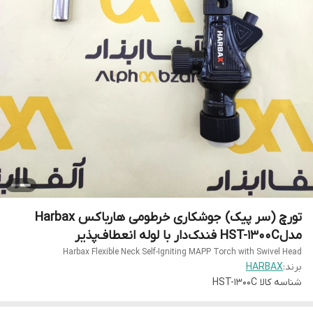
تورچ (سر پیک) جوشکاری خرطومی هارباکس Harbax
مدلHST-1300C فندک‌دار با لوله انعطاف‌پذیر
Harbax Flexible Neck Self-Igniting MAPP Torch with Swivel Head
برند:
HARBAX
شناسه کالا
HST-1300C