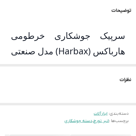
توضیحات
سرپیک جوشکاری خرطومی
هارباکس (Harbax) مدل صنعتی
سرپیک جوشکاری خرطومی هارباکس (Harbax)
یکی از
نظرات
حرفه‌ای‌ترین ابزارهای جوشکاری پرتابل است که با لوله
خرطومی انعطاف‌پذیر شناخته می‌شود. این تورچ به دلیل قابلیت
خم شدن لوله در هر جهت، راه‌حلی ایده‌آل برای جوشکاری در
نقاطی است که دسترسی با تورچ‌های صلب و مستقیم غیرممکن
است. برند هارباکس با تمرکز بر دوام بدنه و قدرت اشتعال بالا،
دسته‌بندی
:
ابزارآلات
این محصول را برای استفاده با کپسول‌های گاز مپ (MAPP)
برچسب‌ها :
انبر تورچ
،
دسته جوشکاری
طراحی کرده تا بالاترین دمای خروجی را برای ذوب سیم
جوش‌های نقره فراهم کند.