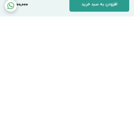
خم‌کاری لوله‌های فلزی نازک و گرم کردن اتصالات زنگ‌زده.
افزودن به سبد خرید
6,600,000
مناسب برای استفاده در ارتفاع و محیط‌های با دسترسی
محدود.
مدل‌ها و محصولات مشابه
برگشت به بالا
محصولات زیر از نظر کارکرد در رده سرپیک هارباکس قرار
می‌گیرند:
سرپیک شلنگ‌دار هارباکس (برای فاصله بیشتر از کپسول).
تورچ خرطومی برند PM (مدل‌های PM-8389).
سرپیک‌های حرفه‌ای برند Bernzomatic (نمونه آمریکایی).
ارسال ویژه
پشتیبانی ۲۴ ساعته
۷ روز ضمانت بازگشت کالا
ضمانت اصالت کالا
مزایای استفاده از تورچ خرطومی