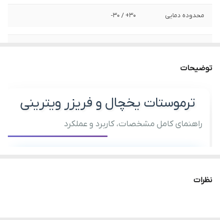
محدوده دمایی
30+ / 30-
ولتاژ کاری
۲۲۰ /۲۴۰ ولت
توضیحات
طول کاپیلاری
۱.۵ تا ۳ متر
ترموستات یخچال و فریزر ویترینی
جریان مجاز
حداکثر ۱۶ آمپر
راهنمای کامل مشخصات، کاربرد و عملکرد
12.3°C
نظرات
🔍 معرفی کلی