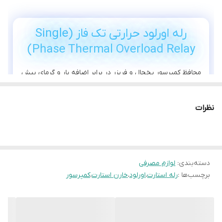
رله اورلود حرارتی تک فاز (Single
Phase Thermal Overload Relay)
محافظ کمپرسور یخچال و فریزر در برابر اضافه بار و گرمای بیش
از حد
مدل: Z20V-5010DC | ولتاژ: 220V | تک فاز | کاربری: کمپرسور
نظرات
یخچال
دسته‌بندی
:
لوازم مصرفی
برچسب‌ها :
رله استارت
،
اورلود
،
خارن استارت
،
کمپرسور
نوع رله: