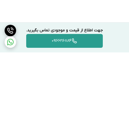
✅ مناسب برای بیش از ۵۰ مدل یخچال LG و Kenmore
✅ بسته‌بندی امن + ارسال سریع به سراسر کشور
🛒 همین حالا موتور فن یخچال LG مدل EAU63103001 را با اطمینان از
جهت اطلاع از قیمت و موجودی تماس بگیرید.
سایت
AlphaAbzar.ir
سفارش دهید و مشکل سرمای یخچالتان را برای
09166216884
همیشه برطرف کنید!
برگشت به بالا