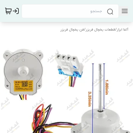
آلفا ابزار
/
قطعات یخچال فریزر
/
فن یخچال فریزر