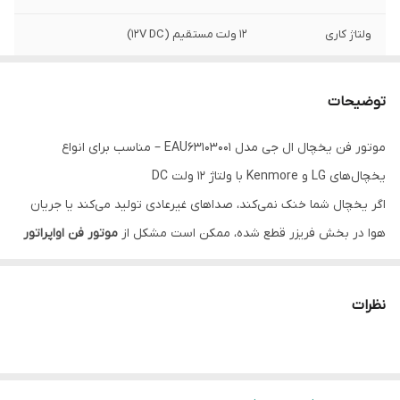
ولتاژ کاری
12 ولت مستقیم (12V DC)
شدت جریان
0.5 آمپر تا 1 آمپر
توضیحات
توان مصرفی تقریبی
6 تا 12 وات (بسته به مدل و برند)
موتور فن یخچال ال جی مدل EAU63103001 – مناسب برای انواع
تعداد سیم‌ها
4 سیم (قرمز، زرد، مشکی، بنفش)
یخچال‌های LG و Kenmore با ولتاژ ۱۲ ولت DC
نوع کانکتور
فیش 4 پین با قفل آبی رنگ
اگر یخچال شما خنک نمی‌کند، صداهای غیرعادی تولید می‌کند یا جریان
هوا در بخش فریزر قطع شده، ممکن است مشکل از
موتور فن اواپراتور
جهت گردش فن
ساعت‌گرد (CW) یا پادساعت‌گرد (CCW) بسته
باشد. مدل
EAU63103001
یکی از قطعات اصلی و بسیار باکیفیت برند LG
به مدل
است که در بسیاری از مدل‌های یخچال فریزر ال‌جی و کن‌مور
نظرات
طول شفت موتور
حدود 55–60 میلی‌متر
(Kenmore) مورد استفاده قرار می‌گیرد.
🔧 مشخصات فنی موتور فن EAU63103001
قطر بدنه موتور
حدود 50–60 میلی‌متر
ویژگی
مشخصات
طول کل موتور با
حدود 110–120 میلی‌متر