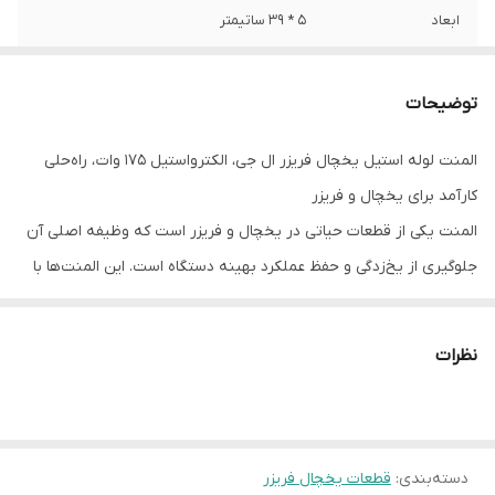
ابعاد
5 * 39 ساتیمتر
وات
175 وات
توضیحات
ولتاژ کاری
220ولت
المنت لوله استیل یخچال فریزر ال جی، الکترواستیل 175 وات ، راه‌حلی
نوع المنت
لوله استیل
کارآمد برای یخچال و فریزر
المنت یکی از قطعات حیاتی در یخچال و فریزر است که وظیفه اصلی آن
جلوگیری از یخ‌زدگی و حفظ عملکرد بهینه دستگاه است. این المنت‌ها با
طراحی دقیق و استفاده از مواد باکیفیت، گرمای موردنیاز برای آب شدن
یخ‌ها در قسمت اواپراتور را فراهم می‌کنند و از انسداد سیستم جلوگیری
نظرات
می‌کنند.
ویژگی‌های المنت لوله استیل یخچال فریزر ال جی، الکترواستیل 175 وات
شامل مصرف کم انرژی، دوام بالا، مقاومت در برابر رطوبت و ... است. با
دسته‌بندی
:
قطعات یخچال فریزر
انتخاب المنت لوله استیل یخچال فریزر ال جی، الکترواستیل 175 وات،