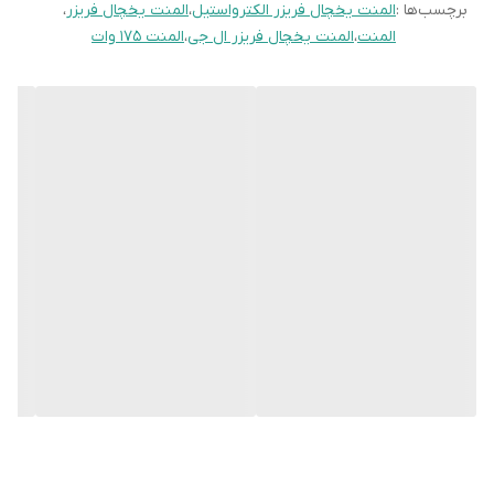
برچسب‌ها :
المنت یخچال فریزر الکترواستیل
،
المنت یخچال فریزر
،
عمر مفید دستگاه خود را افزایش داده و هزینه‌های نگهداری را کاهش
المنت
،
المنت یخچال فریزر ال جی
،
المنت 175 وات
دهید.
برای توضیحات بیشتر روی لینک زیر کلیک کنید.
انواع المنت و نحوه تست و نصب