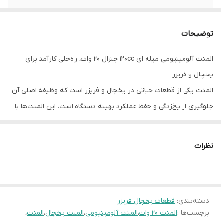
وات
20 وات
توضیحات
نوع المنت
آلومینیومی لوله ایی
المنت آلومینیومی میله ای 120cc جنرال 20 وات، راه‌حلی کارآمد برای
ولتاژ کاری
220 ولت
یخچال و فریزر
المنت یکی از قطعات حیاتی در یخچال و فریزر است که وظیفه اصلی آن
جلوگیری از یخ‌زدگی و حفظ عملکرد بهینه دستگاه است. این المنت‌ها با
طراحی دقیق و استفاده از مواد باکیفیت، گرمای موردنیاز برای آب شدن
یخ‌ها در قسمت اواپراتور را فراهم می‌کنند و از انسداد سیستم جلوگیری
نظرات
می‌کنند.
ویژگی‌های المنت آلومینیومی میله ای 120cc جنرال 20 وات شامل مصرف
کم انرژی، دوام بالا، مقاومت در برابر رطوبت و ... است. با انتخاب المنت
دسته‌بندی
:
قطعات یخچال فریزر
آلومینیومی میله ای 120cc جنرال 20 وات، عمر مفید دستگاه خود را
برچسب‌ها :
المنت 20 وات
،
المنت آلومینیومی
،
المنت یخچال
،
المنت
،
افزایش داده و هزینه‌های نگهداری را کاهش دهید.