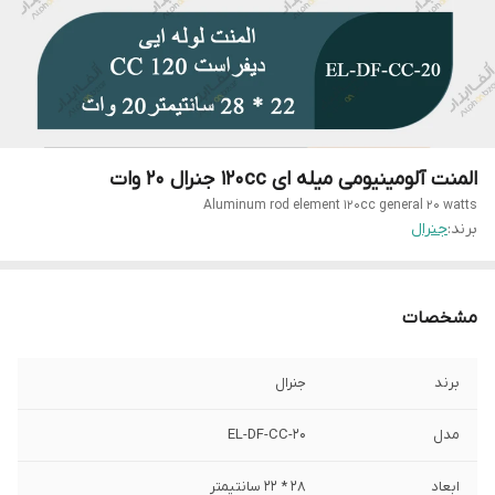
المنت آلومینیومی میله ای 120cc جنرال 20 وات
Aluminum rod element 120cc general 20 watts
برند:
جنرال
مشخصات
برند
جنرال
مدل
EL-DF-CC-20
ابعاد
28 * 22 سانتیمتر