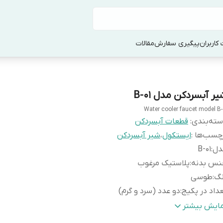
کاربران
پیگیری سفارش
مقالات
ر آبسردکن مدل B-01
Water cooler faucet model B-
ته‌بندی
:
قطعات آبسردکن
چسب‌ها :
ایستکول
،
شیر آبسردکن
دل
:
B-01
نس بدنه
:
پلاستیک مرغوب
نگ
:
طوسی
داد در پکیج
:
دو عدد (سرد و گرم)
ور سازنده
:
چین
مایش بیشتر