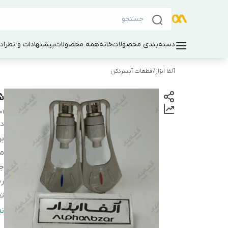
دسته‌بندی محصولات
خانه
همه محصولات
پیشنهادات و نظرات 
آلفا ابزار
/
قطعات آبسردکن
شی
01
دس
بر
م
ج
ر
تع
کش
ن