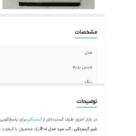
مشخصات
مدل
جنس بدنه
رنگ
تعداد در پکیج
توضیحات
کشور سازنده
در بازار امروز طیف گسترده‌ای از
آبسردکن
برای پاسخ‌گویی 
شیر آبسردکن ـ آب سرد مدل B-01
یک محصول با کیفیّت م