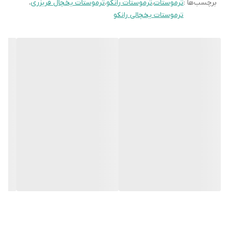
برچسب‌ها :
ترموستات
،
ترموستات رانکو
،
ترموستات یخچال فریزری
،
عملکرد سیگنال: قطع ثابت +3.5` C
ترموستات یخچالی رانکو
نام برند :رانکو RANCO
در سال 1899، فردریک دبلیو، ترموستات را اختراع کرد. سپس یک شرکت
تولیدی برای ساخت آن تأسیس کرد. اگرچه از تولید اولین ترموستات تا
کنون تغییرات زیادی در آنها گرفته است اما هنوز الهام از اختراعات قبلی
و توسعه تجهیزات جدید متوقف نشده است. شرکت رانکو از فردریک
دبلیو الهام گرفت تا به یک رهبر جهانی در صنعت کنترل لوازم خانگی
تبدیل شود. توانایی شرکت رانکو در ساخت ترموستات ها مطابق نیازهای
مشتریان، بی‌سابقه است.شرکت مکزیکی رانکو پیشرو در زمینه تولید
کنترل کننده های حرارتی یا ترموستات است. این شرکت توانسته است در
سراسر جهان با ارائه محصولات با کیفیت و مرغوب الزامات کارخانجات
تولیدی لوازم خانگی را برآورد
کند.