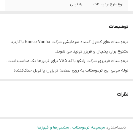
نوع طرح ترموستات
رانکویی
محل استفاده
بدنه تریزون یخچال
توضیحات
رنج محدوده دمایی
11- الی 26- درجه سانتیگراد
قطع
ترموستات های کنترل کننده سرمایشی شرکت Ranco Varifix با کاربرد
متنوع برای یخچال و فریزر تولید می شوند.
رنج‌ محدوده دمای
3.5+
وصل
ترموستات فریزری شرکت رانکو با کد VS5 برای فریزرها تک مناسب است.
لوله مویی این ترموستات به روی صفحه تریزون یا کویل خنک‌کننده
محل قرارگیری بالب
تماس با تریزون یخچال در مدل یخچال فریزر
اواپراتور نصب می گیردد. این ترموستات دارای کلید روشن و خاموش،
نوع و اندازه بالب
بلند 1200mm
براکت، دستگیره، صفحه مدرج می باشد. طول این لوله مویی 1200
نظرات
میلی‌متر می باشد.
وضعیت المنت
اتصال پایه 6 ، 4 به المنت و 4 کمپرسور
مشخصات:
تحمل ولتاژ کاری
6 آمپر
برش سرد: -26` C
برش گرم: -11` C
دسته‌بندی
:
مجموعه ترموستات ، سنسورها و فیوزها
تعداد پایه
۳ عدد