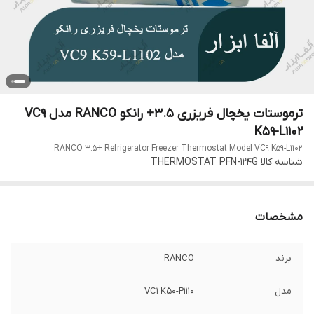
ترموستات یخچال فریزری 3.5+ رانکو RANCO مدل VC9
K59-L1102
RANCO 3.5+ Refrigerator Freezer Thermostat Model VC9 K59-L1102
شناسه کالا
THERMOSTAT PFN-124G
مشخصات
برند
RANCO
مدل
VC1 K50-P1110