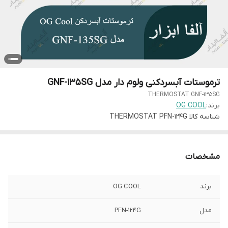
ترموستات آبسردکنی ولوم دار مدل GNF-135SG
THERMOSTAT GNF-135SG
برند:
OG COOL
شناسه کالا
THERMOSTAT PFN-124G
مشخصات
برند
OG COOL
مدل
PFN-124G