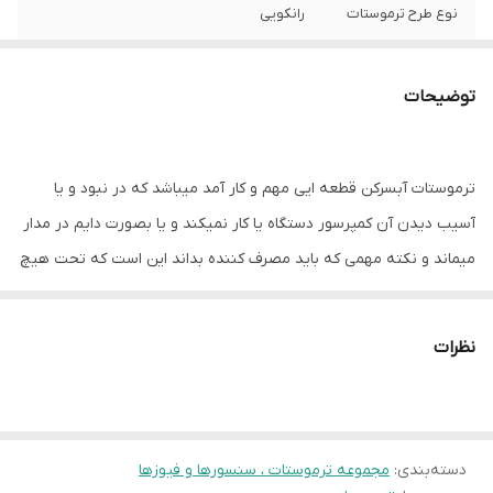
نوع طرح ترموستات
رانکویی
محل استفاده
آبسردکن
توضیحات
رنج محدوده دمایی
3 الی ۵ درجه سانتیگراد
قطع
ترموستات آبسرکن قطعه ایی مهم و کار آمد میباشد که در نبود و یا
رنج‌ محدوده دمای
۹
وصل
آسیب دیدن آن کمپرسور دستگاه یا کار نمیکند و یا بصورت دایم در مدار
میماند و نکته مهمی که باید مصرف کننده بداند این است که تحت هیچ
نوع و اندازه بالب
متوسط ۷۰۰mm
شرایطی نباید به ترموستات آبسردکن دست بزند و آن را از تنظیمات
محل قرارگیری بالب
دور بدنه مخزن
کارخانه خارج کند. زیرا بعد از دستکاری، این قطعه از تلورانس خارج
نظرات
میشود و روند کار آبسردکن را مختل میکند.
تحمل ولتاژ کاری
۵ آمپر
تعداد پایه
۲ عدد
دسته‌بندی
:
مجموعه ترموستات ، سنسورها و فیوزها