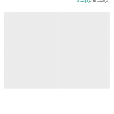
برچسب‌ها :
ترموستات