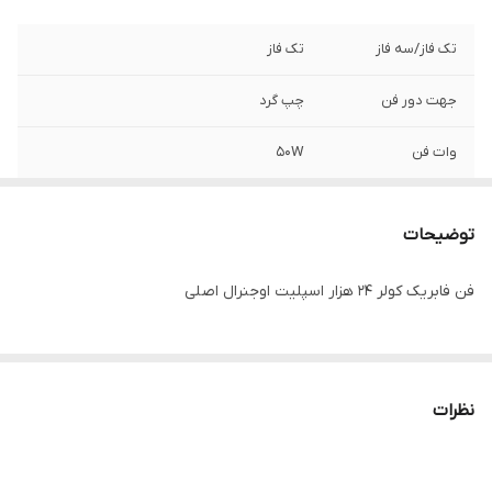
تک فاز/سه فاز
تک فاز
جهت دور فن
چپ گرد
وات فن
50W
آمپر مصرفی
0.65A
توضیحات
طول شفت بدون
85mm یا 3.3in
گردگیر
فن فابریک کولر ۲۴ هزار اسپلیت اوجنرال اصلی
قطر شفت
14mm یا 0.55in
نظرات