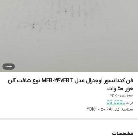
فن کندانسور اوجنرال مدل MFB-247FBT نوع شافت آلن
خور 50 وات
YDK120-50-6A2
برند:
OG COOL
شناسه کالا
YDK120-50-6A2
مشخصات