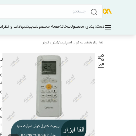
دسته‌بندی محصولات
خانه
همه محصولات
پیشنهادات و نظرات 
آلفا ابزار
/
قطعات کولر اسپلیت
/
کنترل کولر
ری
EF
بر
دس
بر
بر
م
تع
نو