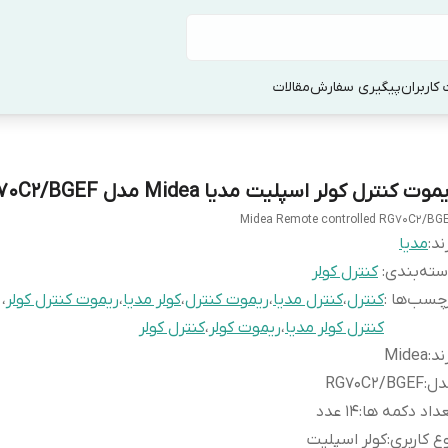
کاربران
پیگیری سفارش
مقالات
موت کنترل کولر اسپلیت مدیا Midea مدل RG70C2/BGEF
Midea Remote controlled RG70C2/BG
ند:
مدیا
ته‌بندی
:
کنترل کولر
چسب‌ها :
کنترل
،
کنترل مدیا
،
ریموت کنترل
،
کولر مدیا
،
ریموت کنترل کولر
،
کنترل کولر مدیا
،
ریموت کولر
،
کنترل کولر
ند
:
Midea
دل
:
RG70C2/BGEF
داد دکمه ها
:
14 عدد
ع کاربری
:
کولر اسپلیت