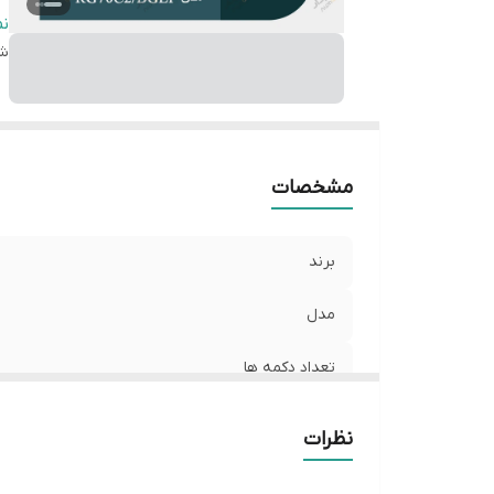
نو
ن
شن
نو
تع
مشخصات
برند
مدل
تعداد دکمه ها
نوع کاربری
نظرات
نوع ریموت