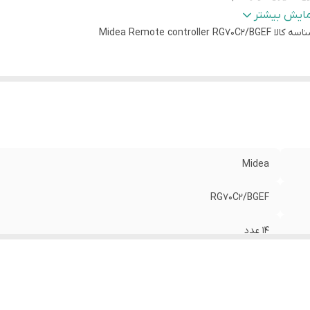
ع ریموت
:
ساده
مایش بیشتر
اسه کالا
ع باطری
:
نیم قلمی (AAA)
Midea Remote controller RG70C2/BGEF
داد باطری
:
۲ عدد
Midea
RG70C2/BGEF
14 عدد
کولر اسپلیت
ساده