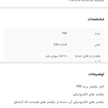
شناسه کالا
P.M DW-0885
مشخصات
برند
P.M
مدل
DW-0885
مقدار بار قابل اندازه
8~۸۵ نیوتن متر
گیری
توضیحات
آچار ترکمتر برند PM
ترکمتر های الکترونیکی:
ترکمتر های الکترونیکی آن دسته از ترکمتر های هستند که گشتاور