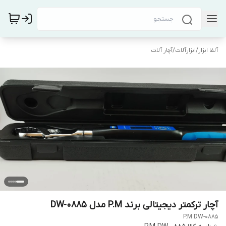
آلفا ابزار
/
ابزارآلات
/
آچار آلات
آچار ترکمتر دیجیتالی برند P.M مدل DW-0885
P.M DW-0885