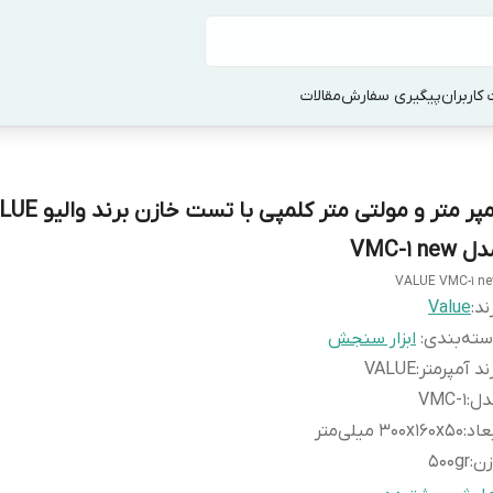
کاربران
پیگیری سفارش
مقالات
آمپر متر و مولتی متر کلمپی با تس
 VMC-1 new
VALUE VMC-1 n
ند:
Value
ته‌بندی
:
ابزار سنجش
ند آمپرمتر
:
VALUE
دل
:
VMC-1
عاد
:
۳۰۰x۱۶۰x۵۰ میلی‌متر
زن
:
۵۰۰gr