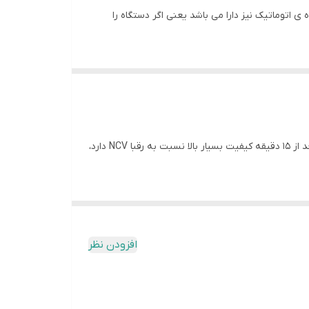
والو vmc1 یا آمپرمتر والوو مکانیزم خاموش شونده ی اتوماتیک نیز دارا می باشد یعنی اگر دستگاه را
قابلیت اندازه گیری خازن دارای سنسور برای اندازه گیری دما به صورت سانتی گراد و فارنهایت محافظ ولتاژ بالا خاموش شونده خودکار بعد از ۱۵ دقیقه کیفیت بسیار بالا نسبت به رقبا NCV دارد،
هنما
افزودن نظر