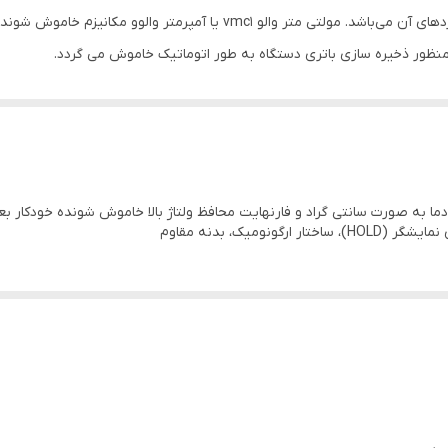
ندارد
VALUE مدل VMC-1 قیمت بسیار مناسب نسبت به کارکردهای آن می‌باشد. مولتی متر 
تست دیود تست خازن
باطری
۴۰۰ تا ۴۰M اهم
۴n تا ۴m
ومیک، بدنه مقاوم
۳+۰.۷%
کیف حمل ، پراپ ، سنسور اندازه گیری دما ، دو عدد باطری ، دفترچه را