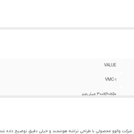
VALUE
VMC-1
۳۰۰x۱۶۰x۵۰ میلی‌متر
۵۰۰gr
۴A تا ۴۰۰A
مدل VMC-1 یا آمپرمتر والوو در شرکت والوو محصولی با طراحی تراشه هوشمند و خیلی دقیق تو