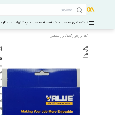
دسته‌بندی محصولات
خانه
همه محصولات
پیشنهادات و نظرات 
آلفا ابزار
/
ابزارآلات
/
ابزار سنجش
مدل
ew
بر
دس
بر
م
اب
و