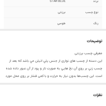
برند
STAR BLUE
نوع چسب
برزنتی
رنگ
طوسی
عرض چسب
۵ سانتیمتر
توضیحات
طول چسب
۲۵ یاردی
معرفی چسب برزنتی
سایر توضیحات
جنس نوار برزنتی -رنگ طوسی -ضخامت بسیار
اين دسته از چسب های نواری از جنس پلي اتيلن مي باشد كه بعد از
بالا -قدرت چسبندگی فوق العاده قوی -مقاومت
بالا در برابر پاره شدن -حساسیت کم نسبت به
چسب زني بر روي آن نخ هايي به صورت تار و پود از آن عبور داده شده
گرد و غبار -قابلیت استفاده بر روی انواع سطوح
است. این چسب‌ها بدون نیاز به حرارت و با کمی فشار بر روی محل مورد
-عرض ۵ سانتی متر -طول ۲۵ یارد
نظر مورد استفاده قرار می‌گیرند.
نظرات