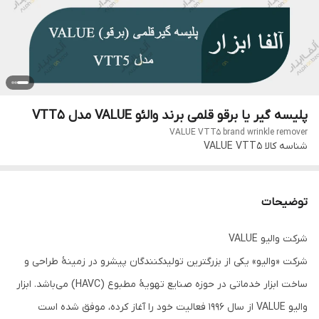
پلیسه گیر یا برقو قلمی برند والئو VALUE مدل VTT5
VALUE VTT5 brand wrinkle remover
شناسه کالا
VALUE VTT5
توضیحات
شرکت والیو VALUE
شرکت «والیو» یکی از بزرگترین تولیدکنندگان پیشرو در زمینۀ طراحی و
ساخت ابزار خدماتی در حوزه صنایع تهویۀ مطبوع (HAVC) می‌باشد. ابزار
والیو VALUE از سال ۱۹۹۶ فعالیت خود را آغاز کرده، موفق شده است