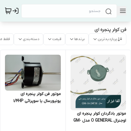
فن کولر پنجره ای
پربازدیدترین
برندها
قیمت
دسته‌بندی
فقط م
موتور فن کولر پنجره ای
یونیورسال یا سوپرائی 1/4HP
سیم پیچ مس مدل YSK140/35-
موتور بادگردان کولر پنجره ای
4-185-1
اوجنرال O GENERAL مدل GM-
16-24F38