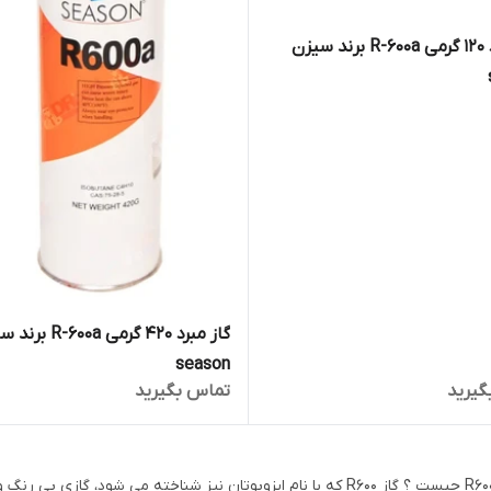
گاز مبرد 120 گرمی R-600a برند سیزن
گاز مبرد 420 گرمی -600a
season
گیرید
تماس بگیرید
گاز R600 چیست ؟ گاز R600 که با نام ایزوبوتان نیز شناخته می شود، 