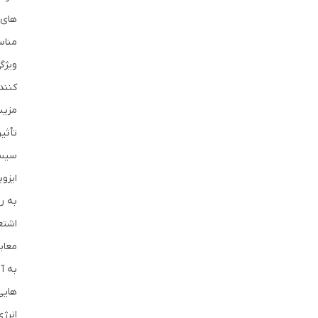
های 
مناس
کنند
مزیت
تأثی
سیست
ایزو
به ر
اشتع
معای
انرژ