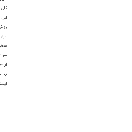
این 
عبارتند از گ
شود.
آر 600، چندین مزیت به عنوان مبرد دارد. از جمله این مزیت ها می توان به موارد زیر اشاره کرد.
پتان
ایمن