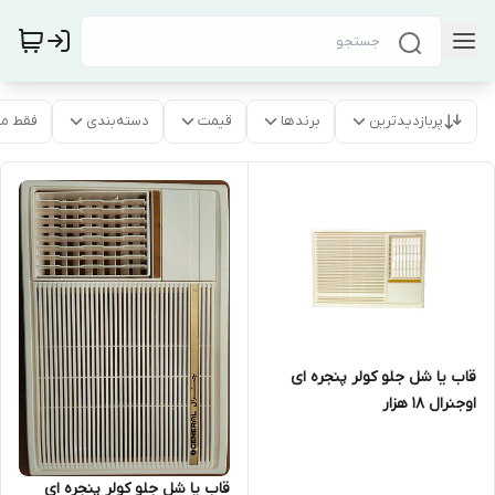
پربازدیدترین
برندها
قیمت
دسته‌بندی
فقط م
قاب یا شل جلو کولر پنجره ای
اوجنرال 18 هزار
قاب یا شل جلو کولر پنجره ای