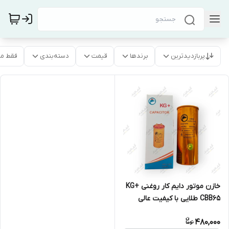
پربازدیدترین
برندها
قیمت
دسته‌بندی
فقط م
خازن موتور دایم کار روغنی KG+
CBB65 طلایی با کیفیت عالی
480,000