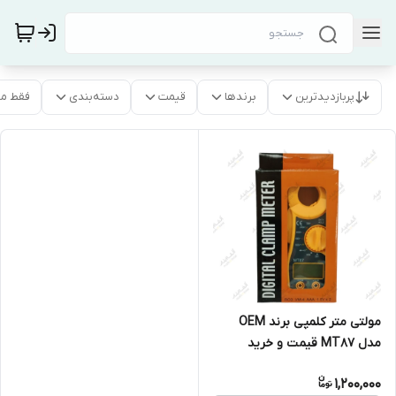
پربازدیدترین
برندها
قیمت
دسته‌بندی
فقط م
مولتی متر کلمپی برند OEM
مدل MT87 قیمت و خرید
1,200,000