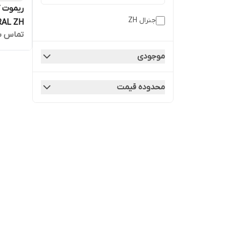
ریموت ک
جنرال ZH
GENERAL ZH مدل
تماس ب
موجودی
محدوده قیمت