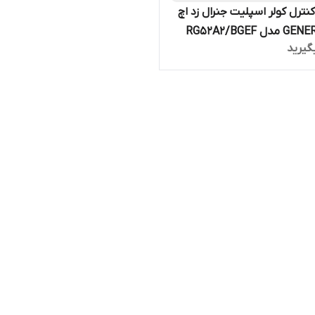
نترل کولر اسپلیت جنرال زد اچ
 RG52A2/BGEF
گیرید